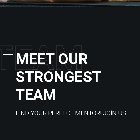
T
E
A
M
MEET OUR
STRONGEST
TEAM
FIND YOUR PERFECT MENTOR! JOIN US!