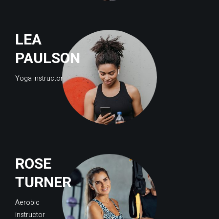
LEA
PAULSON
Yoga instructor
ROSE
TURNER
Aerobic
instructor