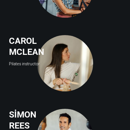
CAROL
MCLEAN
Pilates instructor
SIMON
REES