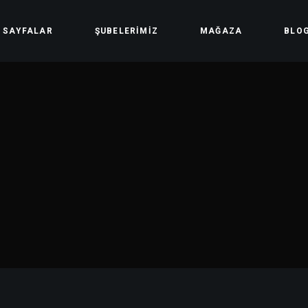
SAYFALAR
ŞUBELERIMIZ
MAĞAZA
BLO
Hakkımızda
Mağaza
Ders Saatleri
Hesabım
Üyelik Yöntemleri
Sepet
Ödeme