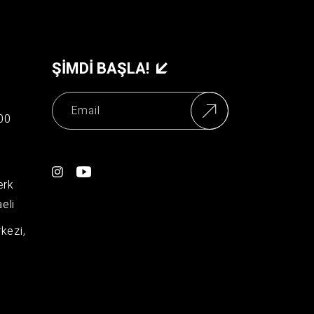
ŞIMDI BAŞLA!
00
erk
eli
kezi,