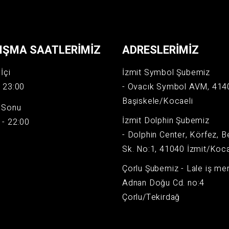
IŞMA SAATLERIMIZ
ADRESLERIMIZ
İçi
İzmit Symbol Şubemiz
- 23:00
- Ovacık Symbol AVM, 414
Başiskele/Kocaeli
 Sonu
İzmit Dolphin Şubemiz
 - 22:00
- Dolphin Center, Körfez, B
Sk. No:1, 41040 İzmit/Koca
Çorlu Şubemiz - Lale iş mer
Adnan Doğu Cd. no:4
Çorlu/Tekirdağ