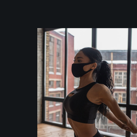
Crossfit
Fitness
GIRL POWER